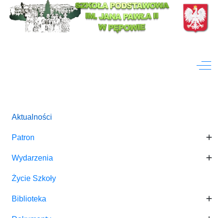
_MENU_TOGGLE_SUBMENU_LABEL
Off
Aktualności
Patron
Wydarzenia
ENU_TOGGLE_SUBMENU_LABEL
Życie Szkoły
Biblioteka